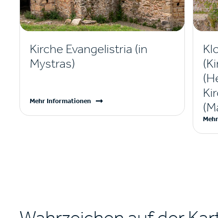
Kirche Evangelistria (in
Kl
Mystras)
(K
(H
Ki
Mehr Informationen
(Ma
Mehr
Wahrzeichen auf der Kar