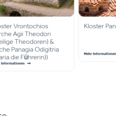
oster Vrontochios
Kloster Pa
irche Agii Theodori
eilige Theodoren) &
rche Panagia Odigitria
Mehr Informatione
ria die Führerin))
 Informationen
te