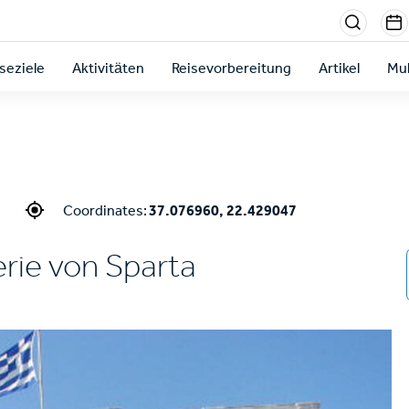
Menu
sectio
seziele
Aktivitäten
Reisevorbereitung
Artikel
Mul
right
Coordinates:
37.076960, 22.429047
rie von Sparta