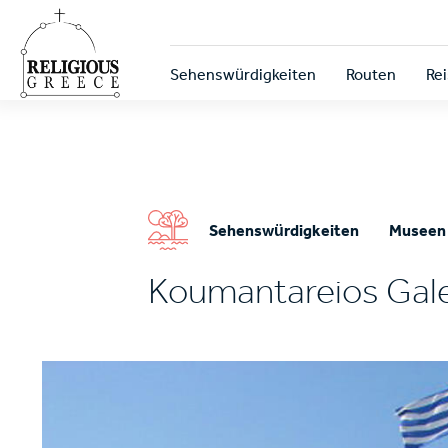
Skip
to
main
Κεντρική
content
Sehenswürdigkeiten
Routen
Rei
πλοήγηση
Sehenswürdigkeiten
Museen
Koumantareios Gale