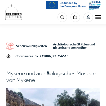
Skip
to
main
Menu
content
section
right
Archäologische Stätten und
Sehenswürdigkeiten
historische Denkmäler
Coordinates:
37.731806, 22.756513
Mykene und archäologisches Museum
von Mykene