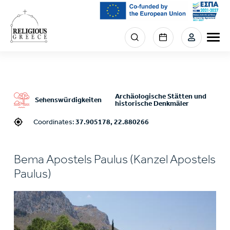
Skip
to
main
Menu
content
section
right
Archäologische Stätten und
Sehenswürdigkeiten
historische Denkmäler
Coordinates:
37.905178, 22.880266
Bema Apostels Paulus (Kanzel Apostels
Paulus)