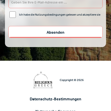
Ich habe die Nutzungsbedingungen gelesen und akzeptiere sie
Copyright © 2026
Datenschutz-Bestimmungen
Υποσέλιδο