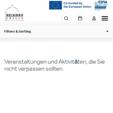
Skip
to
main
Menu
content
section
right
Filters & Sorting
Veranstaltungen und Aktivitäten, die Sie
nicht verpassen sollten.