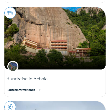
Rundreise in Achaia
Routeninformationen