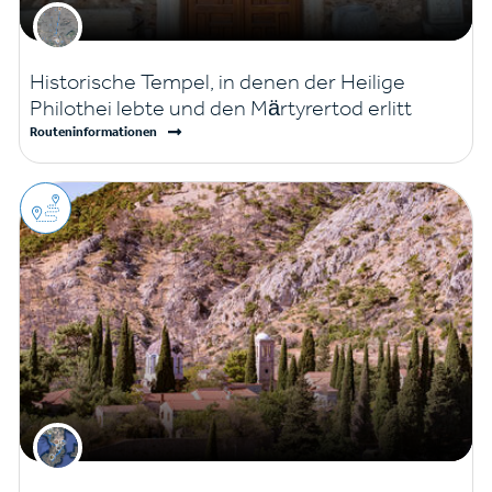
Historische Tempel, in denen der Heilige
Philothei lebte und den Märtyrertod erlitt
Routeninformationen