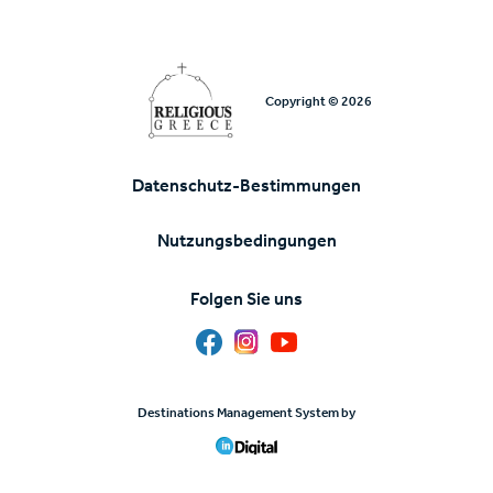
Copyright © 2026
Datenschutz-Bestimmungen
Υποσέλιδο
Nutzungsbedingungen
Folgen Sie uns
Destinations Management System by