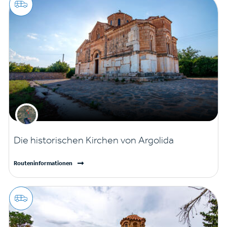
Die historischen Kirchen von Argolida
Routeninformationen