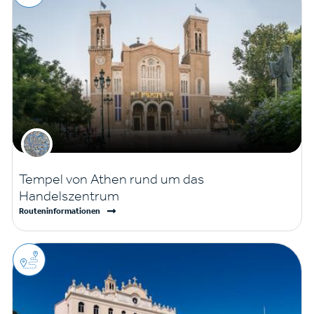
Tempel von Athen rund um das
Handelszentrum
Routeninformationen