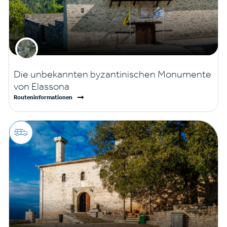
Die unbekannten byzantinischen Monumente
von Elassona
Routeninformationen