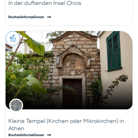
In der duftenden Insel Chios
Routeninformationen
Kleine Tempel (Kirchen oder Mikrokirchen) in
Athen
Routeninformationen