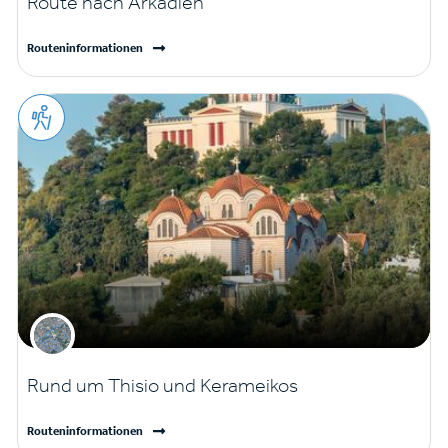
Route nach Arkadien
Routeninformationen
Rund um Thisio und Kerameikos
Routeninformationen