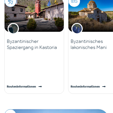
Byzantinischer
Byzantinisches
Spaziergang in Kastoria
lakonisches Mani
Routeninformationen
Routeninformationen