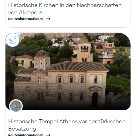
Historische Kirchen in den Nachbarschaften
von Akropolis
Routeninformationen
Historische Tempel Athens vor der türkischen
Besatzung
Routeninformationen