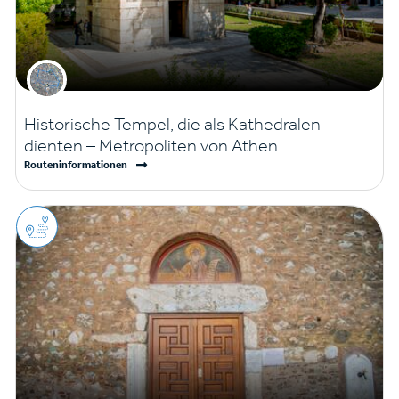
Historische Tempel, die als Kathedralen
dienten – Metropoliten von Athen
Routeninformationen