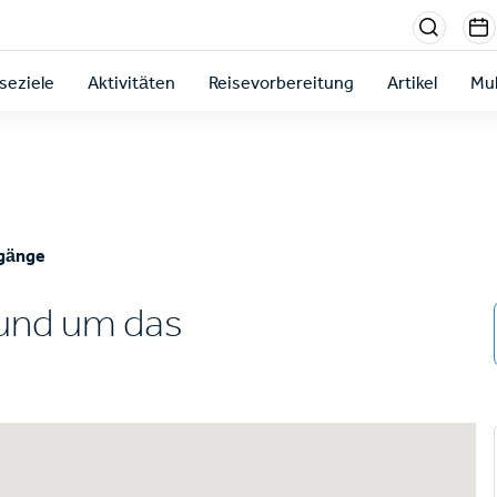
Menu
sectio
seziele
Aktivitäten
Reisevorbereitung
Artikel
Mul
right
rgänge
und um das