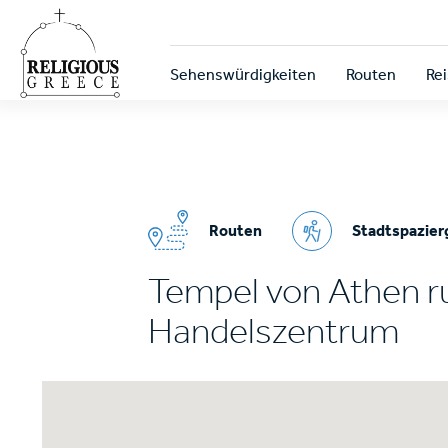
Skip
to
main
Κεντρική
content
Sehenswürdigkeiten
Routen
Rei
πλοήγηση
Routen
Stadtspazie
Tempel von Athen r
Handelszentrum