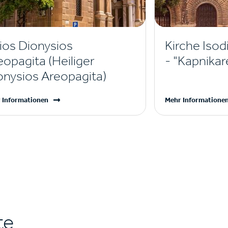
ios Dionysios
Kirche Isod
eopagita (Heiliger
- "Kapnikar
onysios Areopagita)
 Informationen
Mehr Informatione
te