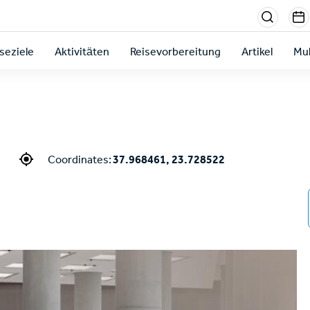
Menu
sectio
seziele
Aktivitäten
Reisevorbereitung
Artikel
Mul
right
Coordinates:
37.968461, 23.728522