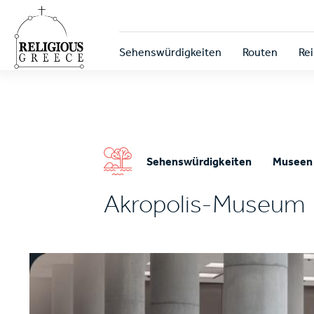
Skip
to
main
Κεντρική
content
Sehenswürdigkeiten
Routen
Rei
πλοήγηση
Sehenswürdigkeiten
Museen
Akropolis-Museum