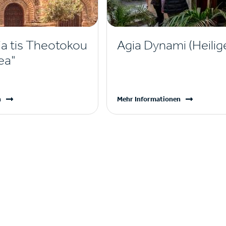
ia tis Theotokou
Agia Dynami (Heilige
ea"
n
Mehr Informationen