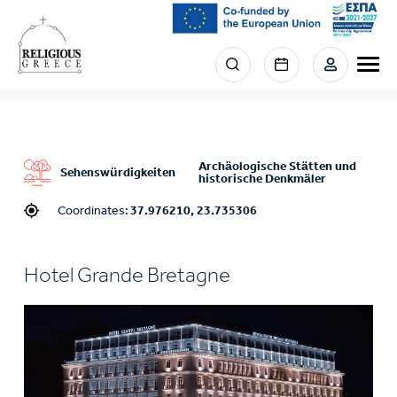
Skip
to
main
Menu
content
section
right
Archäologische Stätten und
Sehenswürdigkeiten
historische Denkmäler
Coordinates:
37.976210, 23.735306
Hotel Grande Bretagne