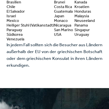
Brasilien
Brunei
Kanada
Chile
Costa Rica
Kroatien
El Salvador
Guatemala
Honduras
Israel
Japan
Malaysia
Mexico
Monaco
Neuseeland
Heiliger Stuhl (Vatikanstadt)
Nicaragua
Panama
Paraguay
San Marino
Singapur
Südkorea
USA
Uruguay
Venezuela
In jedem Fall sollten sich die Besucher aus Ländern
außerhalb der EU von der griechischen Botschaft
oder dem griechischen Konsulat in ihren Ländern
erkundigen.