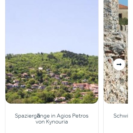
Spaziergänge in Agios Petros
Schwim
von Kynouria
v