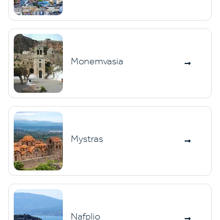
Monemvasia
Mystras
Nafplio