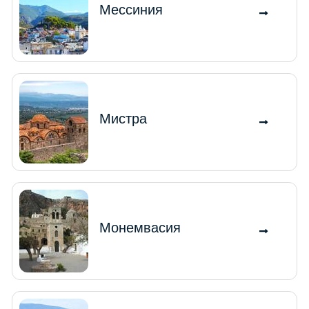
Мессиния
Мистра
Монемвасия