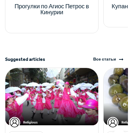
Прогулки по Агиос Петрос в
Купани
Кинурии
Suggested articles
Все статьи
Religious
Religio