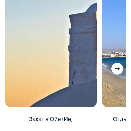
Закат в Ойе (Ие)
Отдых