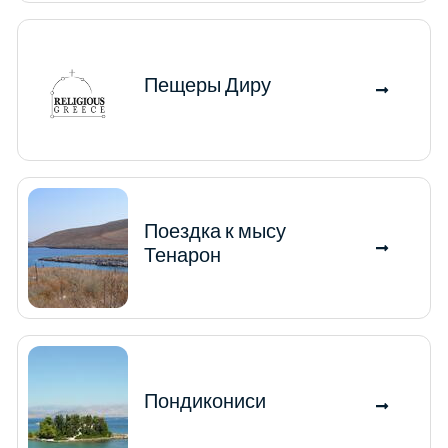
Пещеры Диру
Поездка к мысу
Тенарон
Пондикониси