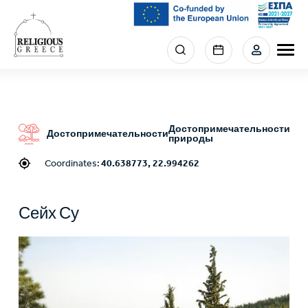
Skip
to
main
Menu
content
section
right
Достопримечательности
Достопримечательности
природы
Coordinates:
40.638773, 22.994262
Сейх Су