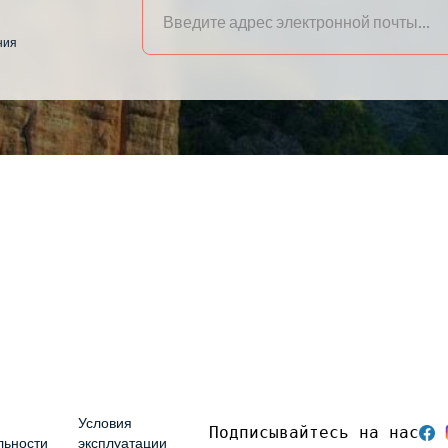
ния
δο
Условия
Подписывайтесь на нас
льности
эксплуатации