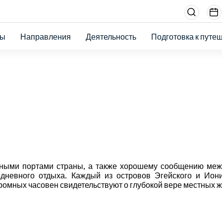
Menu
sectio
ты
Направления
Деятельность
Подготовка к путе
right
ными портами страны, а также хорошему сообщению межд
одневного отдыха. Каждый из островов Эгейского и Ион
кромных часовен свидетельствуют о глубокой вере местных ж