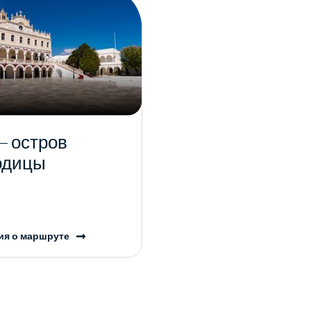
– остров
одицы
я о маршруте