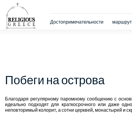
Skip
to
main
Κεντρική
content
Достопримечательности
маршру
πλοήγηση
Побеги на острова
Благодаря регулярному паромному сообщению с основ
идеально подходят для краткосрочного или даже одн
неповторимый колорит, а сотни церквей, монастырей и с