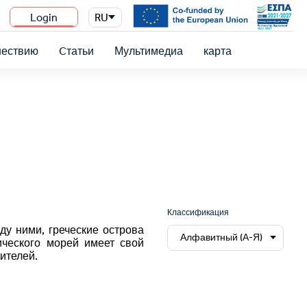
Login
RU
n
шествию
Cтатьи
Мультимедиа
карта
Классификация
у ними, греческие острова
Алфавитный (А-Я)
ического морей имеет свой
ителей.