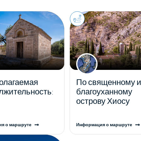
олагаемая
По священному 
лжительность:
благоуханному
острову Хиосу
я о маршруте
Информация о маршруте