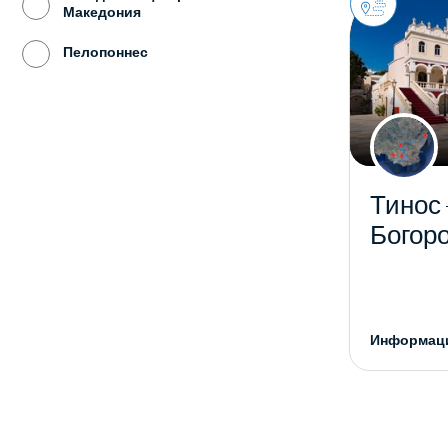
Македония
Пелопоннес
Тинос 
Богор
Информаци