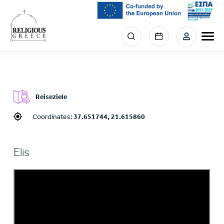
Skip
to
main
Menu
content
section
right
Reiseziele
Coordinates:
37.651744, 21.615860
Elis