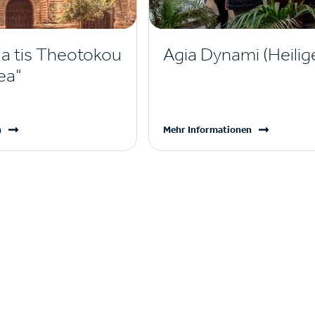
ia tis Theotokou
Agia Dynami (Heilige
ea"
n
Mehr Informationen