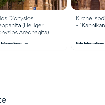
ios Dionysios
Kirche Isod
eopagita (Heiliger
- "Kapnikar
onysios Areopagita)
 Informationen
Mehr Informatione
te