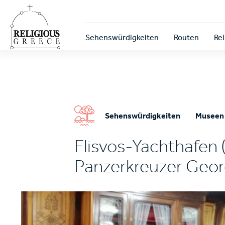
Skip
to
main
Κεντρική
content
Sehenswürdigkeiten
Routen
Rei
πλοήγηση
Sehenswürdigkeiten
Museen
Flisvos-Yachthafen 
Panzerkreuzer Geor