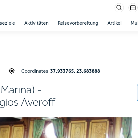
Menu
sectio
seziele
Aktivitäten
Reisevorbereitung
Artikel
Mul
right
Coordinates:
37.933765, 23.683888
(Marina) -
gios Averoff