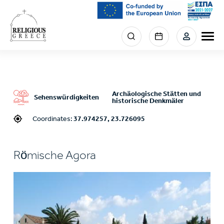
Skip
to
main
Menu
content
section
right
Archäologische Stätten und
Sehenswürdigkeiten
historische Denkmäler
Coordinates:
37.974257, 23.726095
Römische Agora