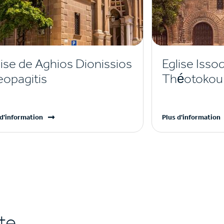
lise de Aghios Dionissios
Eglise Issod
eopagitis
Théotokou 
 d'information
Plus d'information
rte