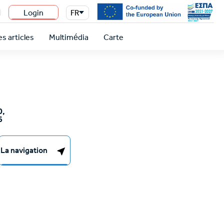
Login
FR
n
s articles
Multimédia
Carte
0,
6
La navigation