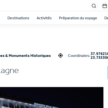
Menu
sectio
s
Destinations
Activités
Préparation du voyage
De
right
37.97621
ues & Monuments Historiques
Coordinates:
23.73530
tagne