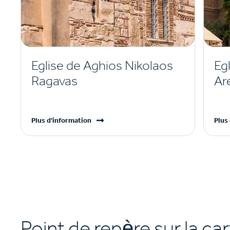
Eglise de Aghios Nikolaos
Eg
Ragavas
Ar
Plus d'information
Plus
Point de repère sur la ca