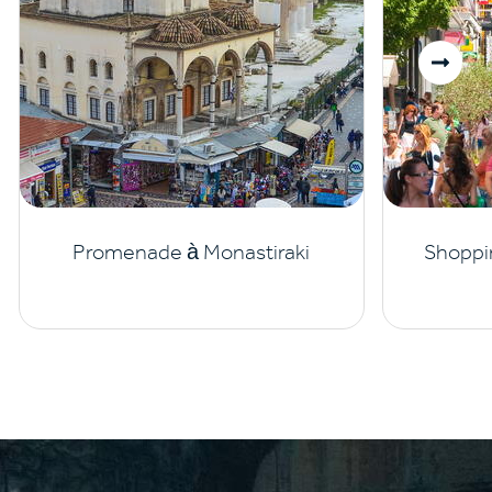
Promenade à Monastiraki
Shoppi