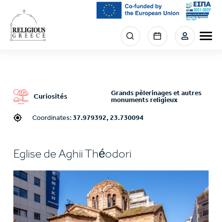
Skip
to
main
Menu
content
section
right
Grands pèlerinages et autres
Curiosités
monuments religieux
Coordinates:
37.979392, 23.730094
Eglise de Aghii Théodori