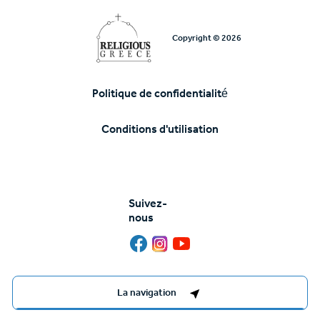
Copyright © 2026
Politique de confidentialité
Υποσέλιδο
Conditions d'utilisation
Suivez-
nous
Destinations Management System by
La navigation