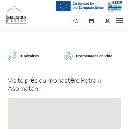
Skip
to
main
Menu
content
section
right
Itinéraires
Promenades en ville
Visite près du monastère Petraki
Asomatan