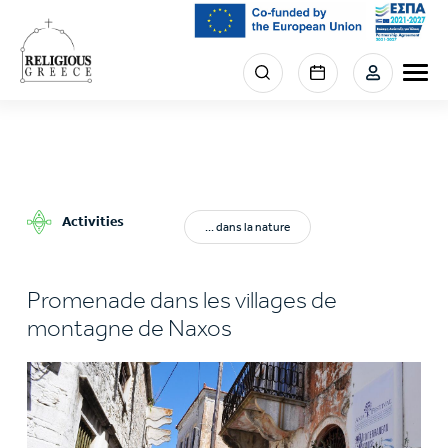
Skip
to
main
Menu
content
section
right
Activities
... dans la nature
Promenade dans les villages de
montagne de Naxos