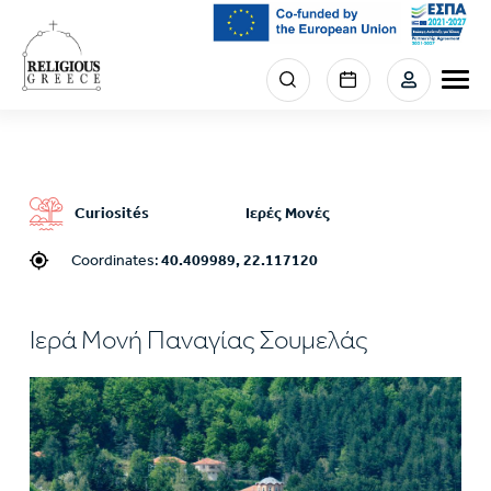
Skip
to
main
Menu
content
section
right
Curiosités
Ιερές Μονές
Coordinates:
40.409989, 22.117120
Ιερά Μονή Παναγίας Σουμελάς