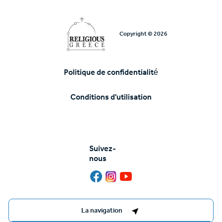
Copyright © 2026
Politique de confidentialité
Υποσέλιδο
Conditions d'utilisation
Suivez-
nous
Destinations Management System by
La navigation