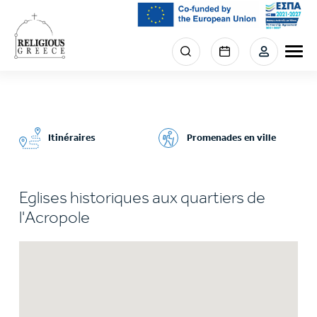
Skip
to
main
Menu
content
section
right
Itinéraires
Promenades en ville
Eglises historiques aux quartiers de
l'Acropole