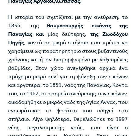
Παναγίας Αργοκοιλιώτισσας
.
Η ιστορία του σχετίζεται με την ανεύρεση, το
1836, της
θαυματουργής εικόνας της
Παναγίας
και
μίας δεύτερης,
της Ζωοδόχου
Πηγής
, κοντά σε μικρό σπήλαιο που πρέπει να
χρησίμευε ως παρατηρητήριο στους βυζαντινούς
χρόνους και ήταν διαμορφωμένο με λαξευμένες
βαθμίδες. Στον χώρο ανεγέρθηκε αρχικά ένα
πρόχειρο μικρό κελί για τη φύλαξη των εικόνων
και αργότερα, το 1851, ναός της Παναγίας. Κοντά
του, το 1962, στο σημείο ανεύρεσης των εικόνων,
οικοδομήθηκε ο μικρός ναός της Αγίας Άννας, που
ενσωμάτωσε το φρεάτιο που οδηγεί στο
σπήλαιο. Λίγο ψηλότερα, θεμελιώθηκε το 1997
νέος, μεγαλοπρεπής ναός, που είναι ο
μεγαλύτερος των Κυκλάδων. Στον χώρο