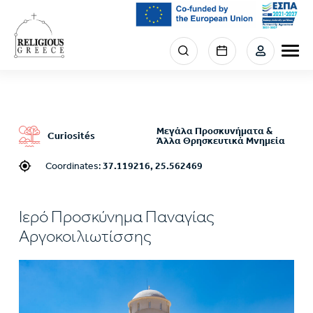
Skip
to
main
Menu
content
section
right
Μεγάλα Προσκυνήματα &
Curiosités
Άλλα Θρησκευτικά Μνημεία
Coordinates:
37.119216, 25.562469
Ιερό Προσκύνημα Παναγίας
Αργοκοιλιωτίσσης