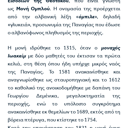
Εισοδίων της Θεοτόκου
, που είναι γνωστή
ως
Μονή Ομπλού
. Η ονομασία της προέρχεται
από την αλβανική λέξη «
όμπιλε
», δηλαδή
«γλυκειά», προσωνυμία της Παναγίας που έδωσε
ο αλβανόφωνος πληθυσμός της περιοχής.
Η μονή ιδρύθηκε το 1315, όταν ο
μοναχός
Ιωακείμ
με δύο μαθητές του έκτισαν τα πρώτα
κελιά, στη θέση όπου ήδη υπήρχε μικρός ναός
της Παναγίας. Το 1581 ανακαινίσθηκε και
αναγνωρίσθηκε ως σταυροπηγιακή και το 1612
το καθολικό της ανοικοδομήθηκε με δαπάνη του
Γεωργίου Δεμένικα, μεγαλοκτηματία της
περιοχής, ενώ το υπόλοιπο συγκρότημα
ανακαινίσθηκε εκ θεμελίων το 1689, εκτός από τη
βόρεια πτέρυγα, που κτίστηκε το 1754.
Κατά την επανάσταση του 1821 η μονή έγινε