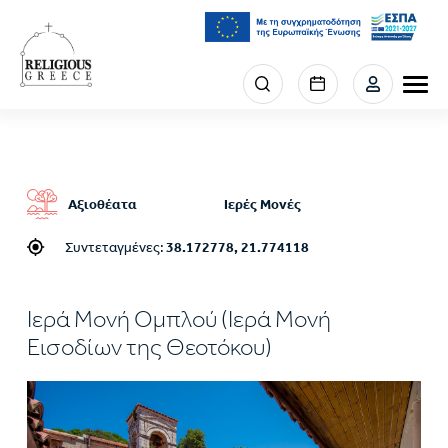
Παράκαμψη
προς
το
κυρίως
Menu
περιεχόμενο
section
right
Αξιοθέατα
Ιερές Μονές
Συντεταγμένες:
38.172778, 21.774118
Ιερά Μονή Ομπλού (Ιερά Μονή
Εισοδίων της Θεοτόκου)