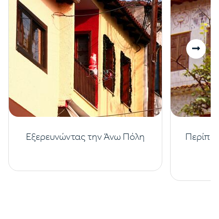
Εξερευνώντας την Άνω Πόλη
Περίπατ