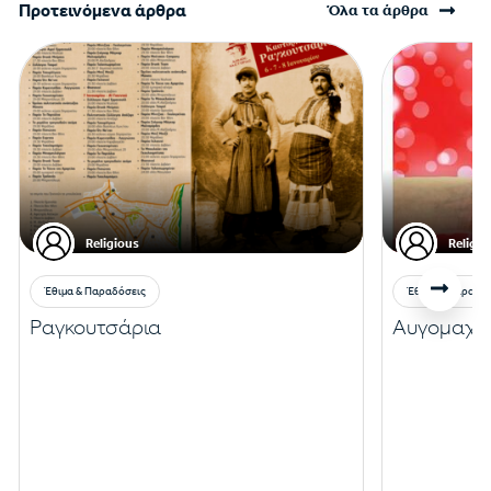
Προτεινόμενα άρθρα
Όλα τα άρθρα
Religious
Religio
Έθιμα & Παραδόσεις
Έθιμα & Παραδό
Ραγκουτσάρια
Αυγομαχίε