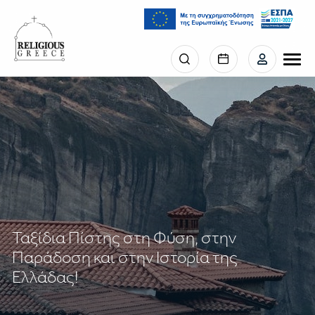
Παράκαμψη
προς
το
κυρίως
Menu
περιεχόμενο
section
right
Ταξίδια Πίστης στη Φύση, στην
Παράδοση και στην Ιστορία της
Ελλάδας!