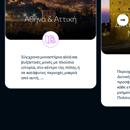
Αθήνα & Αττική
Δυτι
Σύγχρονα μοναστήρια αλλά και
βυζαντινές μονές με πλούσια
ιστορία, στο κέντρο της πόλης ή
Περιοχ
σε κατάφυτες περιοχές μακριά
Δυτική
από αυτή, ...
προσφέ
κάθε ε
μνημεί
Πολιτισ