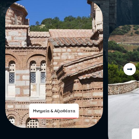
Μνημεία & Αξιοθέατα