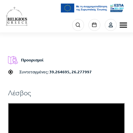
Παράκαμψη
προς
το
κυρίως
Menu
περιεχόμενο
section
right
Προορισμοί
Συντεταγμένες:
39.264695, 26.277997
Λέσβος