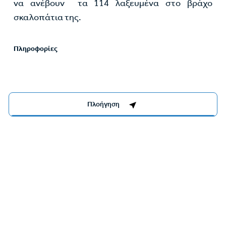
να ανέβουν τα 114 λαξευμένα στο βράχο
σκαλοπάτια της.
Πληροφορίες
Μοιραστείτε το:
Πλοήγηση
Twitter
Facebook
Link
Αξιοθέατα στη περιοχή