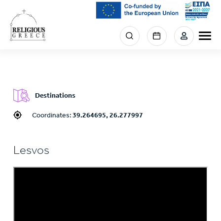
Skip
to
main
Menu
content
section
right
Destinations
Coordinates:
39.264695, 26.277997
Lesvos