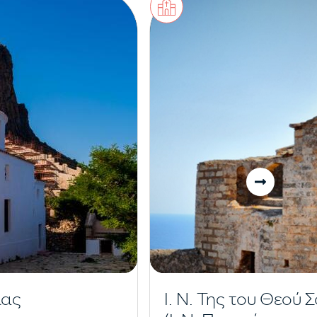
ίας
Ι. Ν. Της του Θεού 