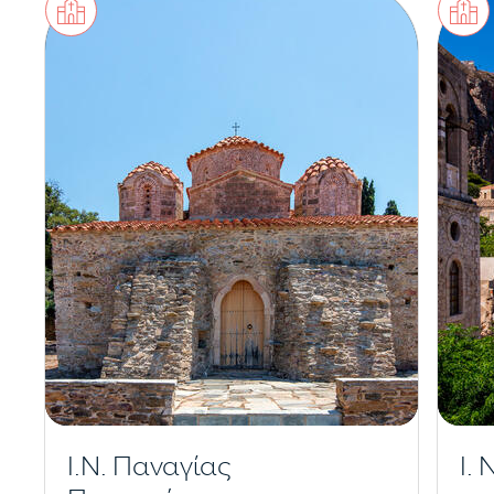
Ι.Ν. Παναγίας
Ι.