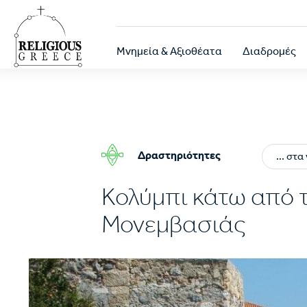
Παράκαμψη
προς
το
Κεντρική
κυρίως
Μνημεία & Αξιοθέατα
Διαδρομές
περιεχόμενο
πλοήγηση
Δραστηριότητες
... στ
Κολύμπι κάτω από τ
Μονεμβασιάς