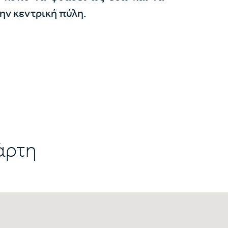
την κεντρική πύλη.
άρτη