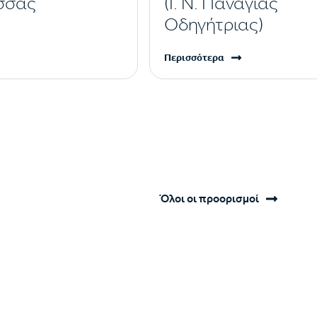
σσας
(Ι. Ν. Παναγίας
Οδηγήτριας)
Περισσότερα
Όλοι οι προορισμοί