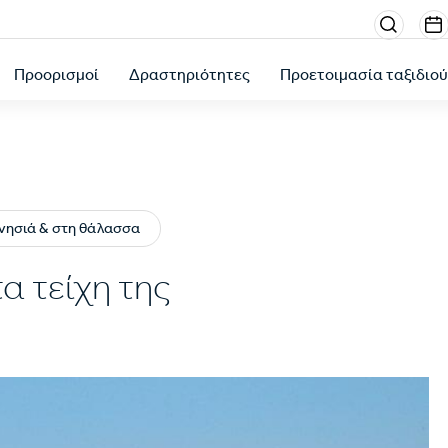
Menu
sectio
Προορισμοί
Δραστηριότητες
Προετοιμασία ταξιδιο
right
α νησιά & στη θάλασσα
α τείχη της