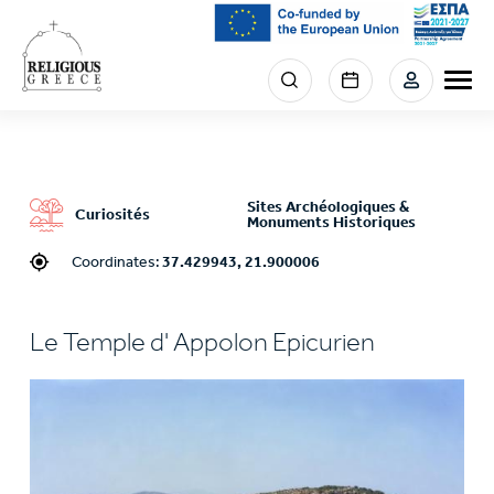
Skip
to
main
Menu
content
section
right
Sites Archéologiques &
Curiosités
Monuments Historiques
Coordinates:
37.429943, 21.900006
Le Temple d' Appolon Epicurien