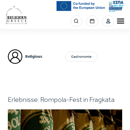
Skip
to
main
Menu
content
section
right
Religious
Gastronomie
Erlebnisse: Rompola-Fest in Fragkata