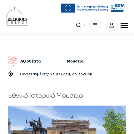
Παράκαμψη
προς
το
κυρίως
Menu
περιεχόμενο
section
right
Αξιοθέατα
Μουσεία
Συντεταγμένες:
37.977730, 23.732858
Εθνικό Ιστορικό Μουσείο