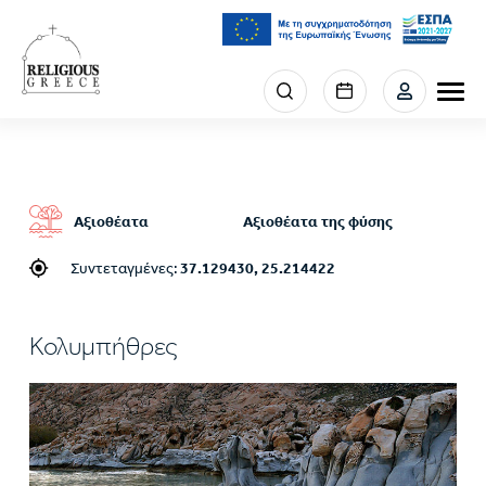
Παράκαμψη
προς
το
κυρίως
Menu
περιεχόμενο
section
right
Αξιοθέατα
Αξιοθέατα της φύσης
Συντεταγμένες:
37.129430, 25.214422
Κολυμπήθρες