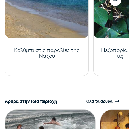
Κολύμπι στις παραλίες της
Πεζοπορία 
Νάξου
τις 
Άρθρα στην ίδια περιοχή
Όλα τα άρθρα