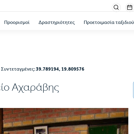
Menu
sectio
Προορισμοί
Δραστηριότητες
Προετοιμασία ταξιδιο
right
Συντεταγμένες:
39.789194, 19.809576
ίο Αχαράβης