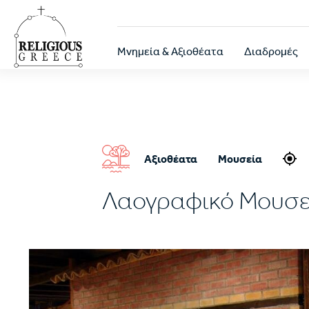
Παράκαμψη
προς
το
Κεντρική
κυρίως
Μνημεία & Αξιοθέατα
Διαδρομές
περιεχόμενο
πλοήγηση
Αξιοθέατα
Μουσεία
Λαογραφικό Μουσε