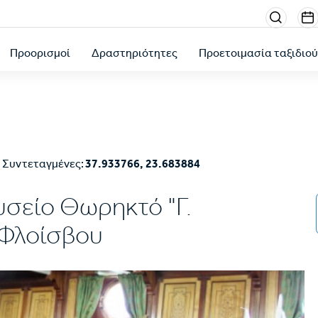
Menu
sectio
Προορισμοί
Δραστηριότητες
Προετοιμασία ταξιδιο
right
Συντεταγμένες:
37.933766, 23.683884
σείο Θωρηκτό "Γ.
 Φλοίσβου