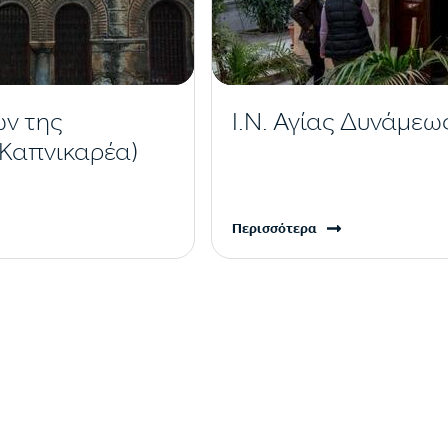
ων της
Ι.Ν. Αγίας Δυνάμεω
(Καπνικαρέα)
Περισσότερα