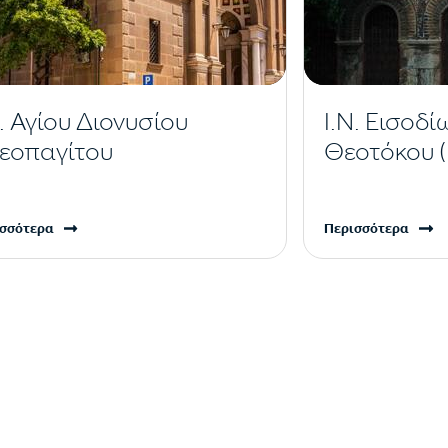
Ν. Αγίου Διονυσίου
Ι.Ν. Εισοδί
εοπαγίτου
Θεοτόκου 
σσότερα
Περισσότερα