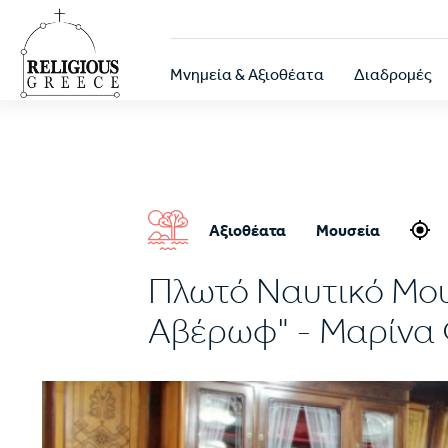
Παράκαμψη
προς
το
Κεντρική
κυρίως
Μνημεία & Αξιοθέατα
Διαδρομές
περιεχόμενο
πλοήγηση
Αξιοθέατα
Μουσεία
Πλωτό Ναυτικό Μου
Αβέρωφ" - Μαρίνα