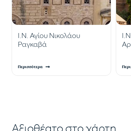
Ι.Ν. Αγίου Νικολάου
Ι.
Ραγκαβά
Αρ
Περισσότερα
Περι
Αξιοθέατο στο χάρτη