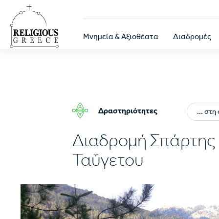
Παράκαμψη
προς
το
Κεντρική
κυρίως
Μνημεία & Αξιοθέατα
Διαδρομές
περιεχόμενο
πλοήγηση
Δραστηριότητες
... στ
Διαδρομή Σπάρτης
Ταΰγετου