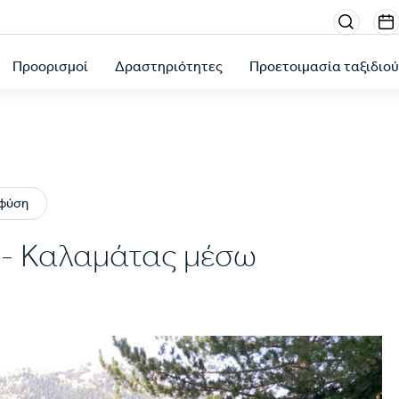
Menu
sectio
Προορισμοί
Δραστηριότητες
Προετοιμασία ταξιδιο
right
η φύση
 - Καλαμάτας μέσω