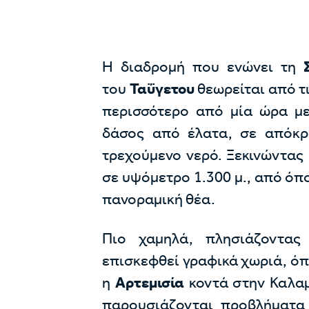
Η διαδρομή που ενώνει τη
του
Ταΰγετου
θεωρείται από τ
περισσότερο από μία ώρα με
δάσος από έλατα, σε απόκρ
τρεχούμενο νερό. Ξεκινώντας
σε υψόμετρο 1.300 μ., από όπ
πανοραμική θέα.
Πιο χαμηλά, πλησιάζοντας
επισκεφθεί γραφικά χωριά, ό
η
Αρτεμισία
κοντά στην Καλαμ
παρουσιάζονται προβλήματα