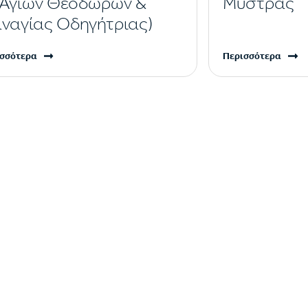
 Αγίων Θεοδώρων &
Μυστράς
ναγίας Οδηγήτριας)
σσότερα
Περισσότερα