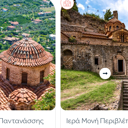
 Παντανάσσης
Ιερά Μονή Περιβλέ