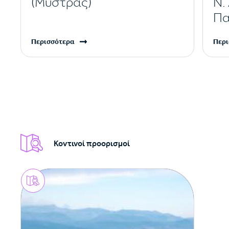
(Μυστράς)
Ν.
Πα
Περισσότερα
Περι
Κοντινοί προορισμοί