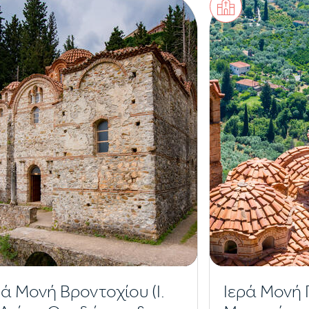
ρά Μονή Βροντοχίου (Ι.
Ιερά Μονή