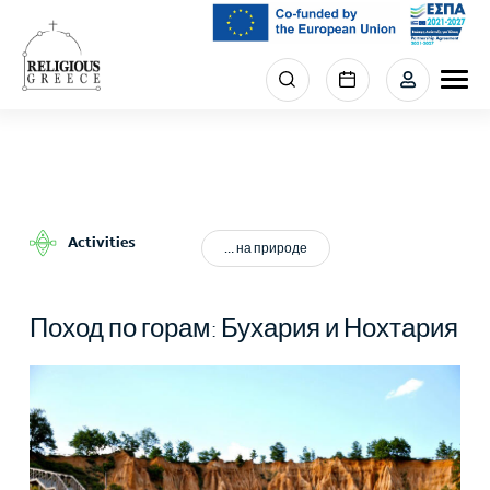
Skip
to
main
Menu
content
section
right
Activities
… на природе
Поход по горам: Бухария и Нохтария