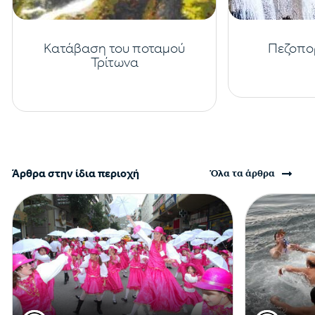
Κατάβαση του ποταμού
Πεζοπο
Τρίτωνα
Άρθρα στην ίδια περιοχή
Όλα τα άρθρα