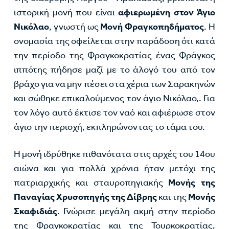
ιστορική μονή που είναι
αφιερωμένη στον Άγιο
Νικόλαο
, γνωστή ως
Μονή Φραγκοπηδήματος
. Η
ονομασία της οφείλεται στην παράδοση ότι κατά
την περίοδο της Φραγκοκρατίας ένας Φράγκος
ιππότης πήδησε μαζί με το άλογό του από τον
βράχο για να μην πέσει στα χέρια των Σαρακηνών
και σώθηκε επικαλούμενος τον άγιο Νικόλαο,. Για
τον λόγο αυτό έκτισε τον ναό και αφιέρωσε στον
άγιο την περιοχή, εκπληρώνοντας το τάμα του.
Η μονή ιδρύθηκε πιθανότατα στις αρχές του 14ου
αιώνα και για πολλά χρόνια ήταν μετόχι της
πατριαρχικής και σταυροπηγιακής
Μονής της
Παναγίας Χρυσοπηγής της Δίβρης
και της
Μονής
Σκαφιδιάς
. Γνώρισε μεγάλη ακμή στην περίοδο
της Φραγκοκρατίας και της Τουρκοκρατίας,