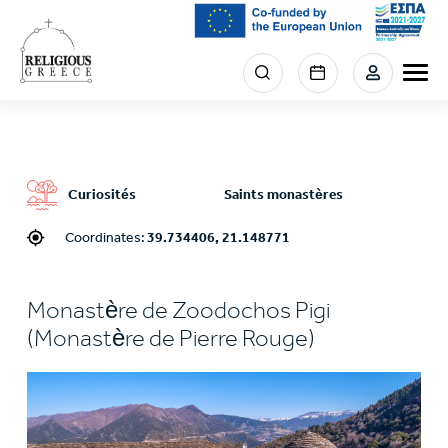
Skip
to
main
Menu
content
section
right
Curiosités
Saints monastères
Coordinates:
39.734406, 21.148771
Monastère de Zoodochos Pigi
(Monastère de Pierre Rouge)