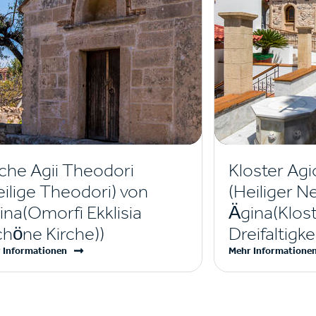
rche Agii Theodori
Kloster Agi
eilige Theodori) von
(Heiliger N
ina(Omorfi Ekklisia
Ägina(Klost
chöne Kirche))
Dreifaltigke
 Informationen
Mehr Informatione