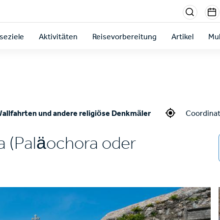
Menu
sectio
seziele
Aktivitäten
Reisevorbereitung
Artikel
Mul
right
allfahrten und andere religiöse Denkmäler
Coordinat
a (Paläochora oder