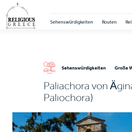
Skip
to
main
Κεντρική
content
Sehenswürdigkeiten
Routen
Rei
πλοήγηση
Sehenswürdigkeiten
Große W
Paliachora von Ägin
Paliochora)