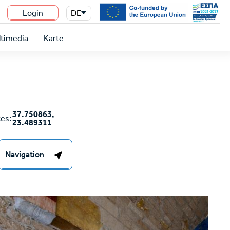
Login
DE
n
timedia
Karte
37.750863,
es:
23.489311
Navigation