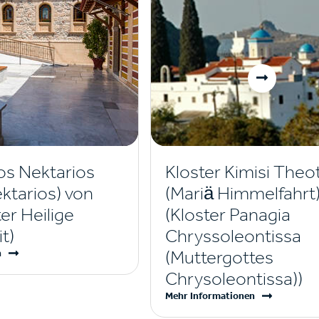
os Nektarios
Kloster Kimisi The
ektarios) von
(Mariä Himmelfahrt
er Heilige
(Kloster Panagia
it)
Chryssoleontissa
(Muttergottes
n
Chrysoleontissa))
Mehr Informationen