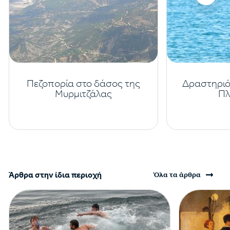
Πεζοπορία στο δάσος της
Δραστηριό
Μυρμιτζάλας
Πλ
Άρθρα στην ίδια περιοχή
Όλα τα άρθρα