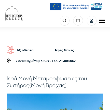
Παράκαμψη
προς
το
κυρίως
Menu
περιεχόμενο
section
right
Αξιοθέατα
Ιερές Μονές
Συντεταγμένες:
39.079742, 21.803862
Ιερά Μονή Μεταμορφώσεως του
Σωτήρος(Μονή Βράχας)