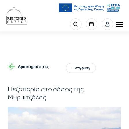
Παράκαμψη
προς
το
κυρίως
Menu
περιεχόμενο
section
right
Δραστηριότητες
... στη φύση
Πεζοπορία στο δάσος της
Μυρμιτζάλας