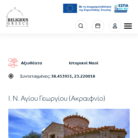
Παράκαμψη
προς
το
κυρίως
Menu
περιεχόμενο
section
right
Αξιοθέατα
Ιστορικοί Ναοί
Συντεταγμένες:
38.453951, 23.220018
Ι. Ν. Αγίου Γεωργίου (Ακραιφνίο)