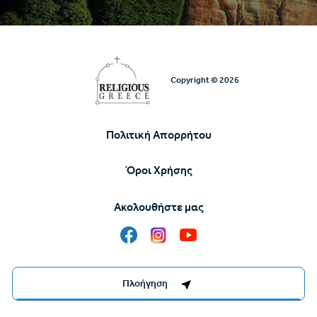
Copyright © 2026
Πολιτική Απορρήτου
Υποσέλιδο
Όροι Χρήσης
Ακολουθήστε μας
Destinations Management System by
Πλοήγηση