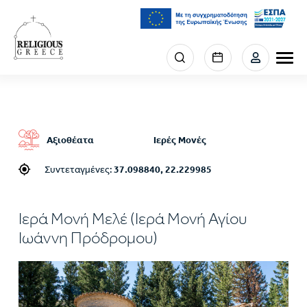
Παράκαμψη
προς
το
κυρίως
Menu
περιεχόμενο
section
right
Αξιοθέατα
Ιερές Μονές
Συντεταγμένες:
37.098840, 22.229985
Ιερά Μονή Μελέ (Ιερά Μονή Αγίου
Ιωάννη Πρόδρομου)