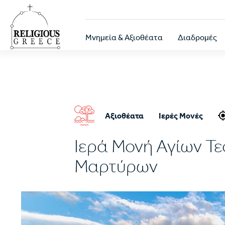
Παράκαμψη
προς
το
Κεντρική
κυρίως
Μνημεία & Αξιοθέατα
Διαδρομές
περιεχόμενο
πλοήγηση
Αξιοθέατα
Ιερές Μονές
Ιερά Μονή Αγίων Τ
Μαρτύρων