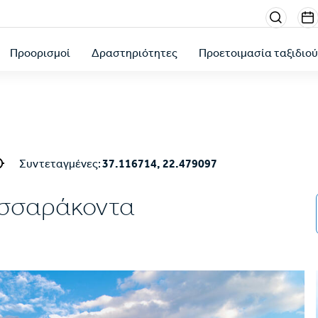
Menu
sectio
Προορισμοί
Δραστηριότητες
Προετοιμασία ταξιδιο
right
Συντεταγμένες:
37.116714, 22.479097
εσσαράκοντα