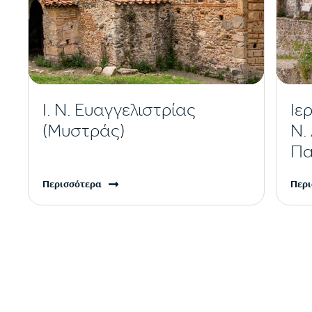
Ι. Ν. Ευαγγελιστρίας
Ιε
(Μυστράς)
Ν.
Πα
Περισσότερα
Περι