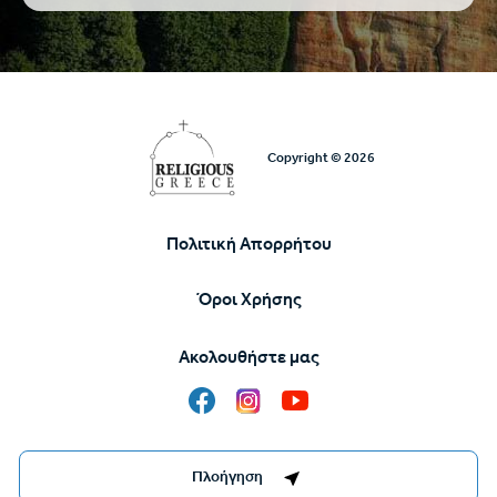
Copyright © 2026
Πολιτική Απορρήτου
Υποσέλιδο
Όροι Χρήσης
Ακολουθήστε μας
Destinations Management System by
Πλοήγηση