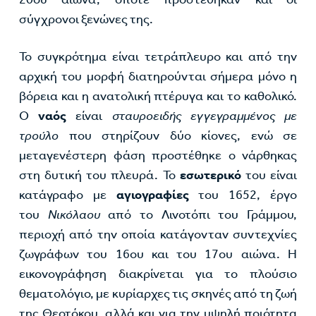
σύγχρονοι ξενώνες της.
Το συγκρότημα είναι τετράπλευρο και από την
αρχική του μορφή διατηρούνται σήμερα μόνο η
βόρεια και η ανατολική πτέρυγα και το καθολικό.
Ο
ναός
είναι
σταυροειδής εγγεγραμμένος με
τρούλο
που στηρίζουν δύο κίονες, ενώ σε
μεταγενέστερη φάση προστέθηκε ο νάρθηκας
στη δυτική του πλευρά. Το
εσωτερικό
του είναι
κατάγραφο με
αγιογραφίες
του 1652, έργο
του
Νικόλαου
από το Λινοτόπι του Γράμμου,
περιοχή από την οποία κατάγονταν συντεχνίες
ζωγράφων του 16ου και του 17ου αιώνα. Η
εικονογράφηση διακρίνεται για το πλούσιο
θεματολόγιο, με κυρίαρχες τις σκηνές από τη ζωή
της Θεοτόκου, αλλά και για την υψηλή ποιότητα