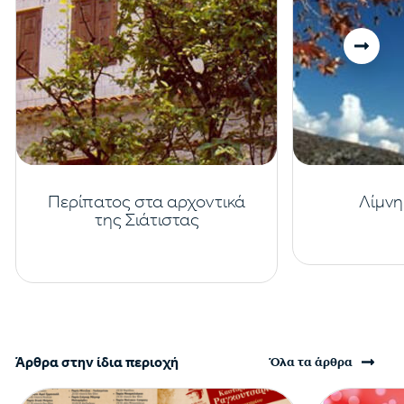
Περίπατος στα αρχοντικά
Λίμνη
της Σιάτιστας
Άρθρα στην ίδια περιοχή
Όλα τα άρθρα