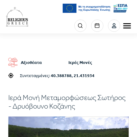
Παράκαμψη
προς
το
κυρίως
Menu
περιεχόμενο
section
right
Αξιοθέατα
Ιερές Μονές
Συντεταγμένες:
40.388788, 21.431934
Ιερά Μονή Μεταμορφώσεως Σωτήρος
- Δρυόβουνο Κοζάνης