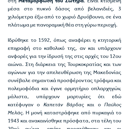
στη
Μεταμόρφωση του Σωτήρα
. Είναι κτισμένη
μέσα στο πυκνό δάσος από βελανιδιές, 3
χιλιόμετρα έξω από το χωριό Δρυόβουνο, σε ένα
πλάτωμα με πανοραμική θέα στη γύρω περιοχή.
Ιδρύθηκε το 1592, όπως αναφέρει η κτητορική
επιγραφή στο καθολικό της, αν και υπάρχουν
ανφορές για την ίδρυσή της στις αρχές του 12ου
αιώνα. Στη διάρκεια της Τουρκοκρατίας και των
αγώνων για την απελευθέρωση της Μακεδονίας
συνέβαλε σημαντικά προσφέροντας τρόφιμα και
πολεμοφόδια και έγινε ορμητήριο οπλαρχηγών,
μάλιστα, υπάρχουν μαρτυρίες ότι εδώ
κατέφυγαν ο
Καπετάν Βάρδας
και ο
Παύλος
Μελάς
. Η μονή καταστράφηκε από πυρκαγιά το
1943 και ανακαινίσθηκε πρόσφατα, στα τέλη του
20ού αιώνα, οπότε προστέθηκαν και οι