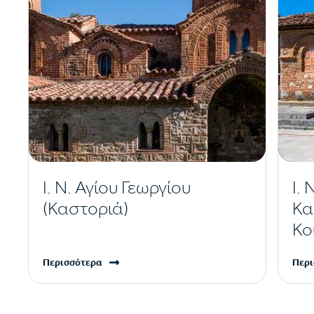
Ι. Ν. Αγίου Γεωργίου
Ι.
(Καστοριά)
Κα
Κο
Περισσότερα
Περι