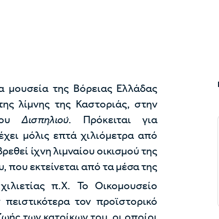
α μουσεία της Βόρειας Ελλάδας
της λίμνης της Καστοριάς, στην
 του
Δισπηλιού
. Πρόκειται για
έχει μόλις επτά χιλιόμετρα από
βρεθεί ίχνη λιμναίου οικισμού της
, που εκτείνεται από τα μέσα της
χιλιετίας π.Χ. Το Οικομουσείο
 πειστικότερα τον προϊστορικό
ζωής των κατοίκων του, οι οποίοι