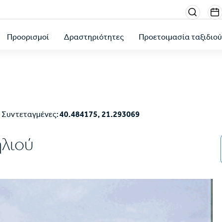
Menu
sectio
Προορισμοί
Δραστηριότητες
Προετοιμασία ταξιδιο
right
Συντεταγμένες:
40.484175, 21.293069
λιού