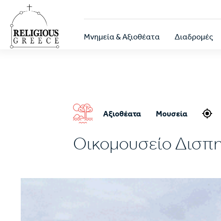
Παράκαμψη
προς
το
Κεντρική
κυρίως
Μνημεία & Αξιοθέατα
Διαδρομές
περιεχόμενο
πλοήγηση
Αξιοθέατα
Μουσεία
Οικομουσείο Δισπη